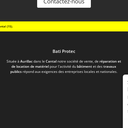
Contactez-nous
ntal (15).
Bati Protec
Située à
Aurillac
dans le
Cantal
notre société de vente, de
réparation et
de location de matériel
pour l’activité du
bâtiment
et des
travaux
publics
répond aux exigences des entreprises locales et nationales.
D