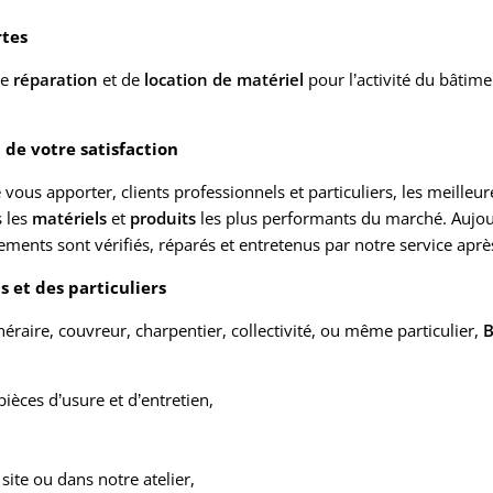
rtes
de
réparation
et de
location de matériel
pour l’activité du bâtim
de votre satisfaction
us apporter, clients professionnels et particuliers, les meilleure
s les
matériels
et
produits
les plus performants du marché. Aujo
pements sont vérifiés, réparés et entretenus par notre service aprè
 et des particuliers
raire, couvreur, charpentier, collectivité, ou même particulier,
B
pièces d’usure et d’entretien,
site ou dans notre atelier,