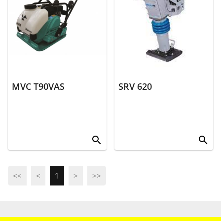
MVC T90VAS
SRV 620
search
search
<<
<
1
>
>>