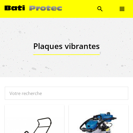
search
view_headline
Plaques vibrantes